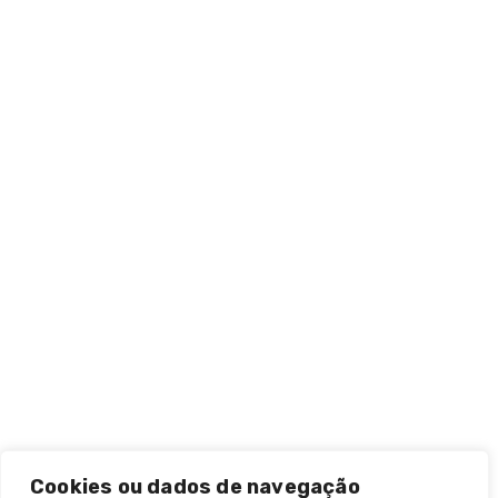
Presença Global
Política de Privacidade
Responsabilidades
Contato
Produtos
Linha de Produtos
Contato
Av. Paulista, 542 - Bela Vista - São Paulo/SP
55 (11) 3284-7644
vendas@kurashiki.com.br
Cookies ou dados de navegação